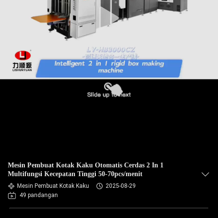
KUALITAS
HUBUNGI
KAMI
BERITA
MINTA
KUTIPAN
SITEMAP
Mesin Pembuat Kotak Kaku Otomatis Cerdas 2 In 1
Multifungsi Kecepatan Tinggi 50-70pcs/menit
KEBIJAKAN
Mesin Pembuat Kotak Kaku
2025-08-29
49 pandangan
PRIVASI