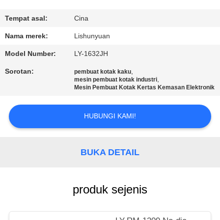
KUALITAS
Tempat asal:
Cina
HUBUNGI
Nama merek:
Lishunyuan
KAMI
Model Number:
LY-1632JH
Sorotan:
,
pembuat kotak kaku
BERITA
,
mesin pembuat kotak industri
Mesin Pembuat Kotak Kertas Kemasan Elektronik
MINTA
HUBUNGI KAMI!
KUTIPAN
BUKA DETAIL
SITEMAP
produk sejenis
KEBIJAKAN
PRIVASI