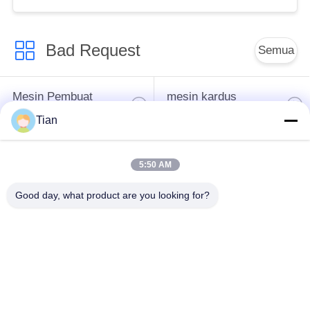
50mm Dan Dengan
Keakuratan ±0.05mm
Bad Request
Semua
Mesin Pembuat
mesin kardus
Kotak Kaku
membuat kotak
Tian
Automatic Paper Box
Automatic Case
5:50 AM
Making Machine
Making Machine
Good day, what product are you looking for?
Mesin Pemosisian
Mesin Pengumpanan
Otomatis
Kertas
Mesin Pembuat
Cardboard Grooving
Kotak Semi Otomatis
Machine
Kaku