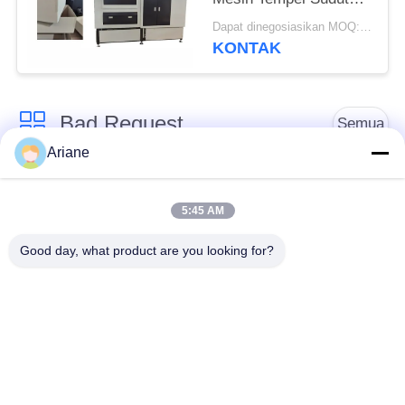
Otomatis / Sudut Kotak
Dapat dinegosiasikan MOQ:200 gulungan
Tempel
KONTAK
Bad Request
Semua
Ariane
Mesin Pembuat
mesin kardus
Kotak Kaku
membuat kotak
5:45 AM
Good day, what product are you looking for?
Automatic Paper Box
Automatic Case
Making Machine
Making Machine
Mesin Pemosisian
Mesin Pengumpanan
Otomatis
Kertas