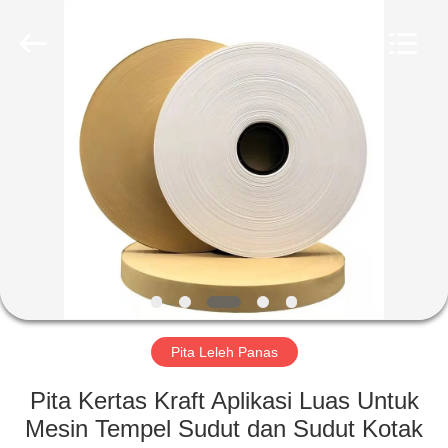
Guangdong
Lishunyuan
Intelligent
Automation
Co.,
Ltd..
All
Rights
RUMAH
Reserved.
PRODUK
TENTANG
KAMI
TUR
PABRIK
Pita Leleh Panas
Pita Kertas Kraft Aplikasi Luas Untuk
KONTROL
Mesin Tempel Sudut dan Sudut Kotak