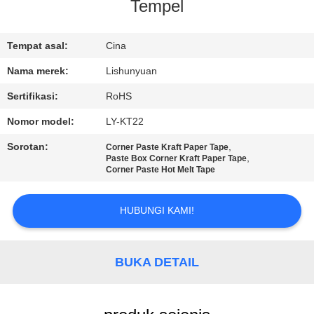
KUALITAS
Tempel
HUBUNGI
Tempat asal:
Cina
KAMI
Nama merek:
Lishunyuan
Sertifikasi:
RoHS
BERITA
Nomor model:
LY-KT22
Sorotan:
,
Corner Paste Kraft Paper Tape
MINTA
,
Paste Box Corner Kraft Paper Tape
Corner Paste Hot Melt Tape
KUTIPAN
HUBUNGI KAMI!
SITEMAP
BUKA DETAIL
KEBIJAKAN
PRIVASI