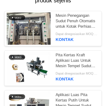
produk sejenis
Mesin Penegangan
Sudut Penuh Otomatis
untuk Kotak Perhiasan
Kotak Sepatu Kotak
Dapat dinegosiasikan MOQ:1 set
Kosmetik
KONTAK
Pita Kertas Kraft
Aplikasi Luas Untuk
Mesin Tempel Sudut
dan Sudut Kotak
Dapat dinegosiasikan MOQ:200 gulungan
Tempel
KONTAK
Aplikasi Luas Pita
Kertas Putih Untuk
Mesin Tempel Sudut