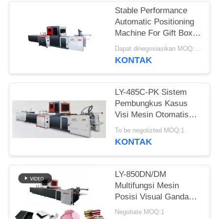
Stable Performance
Automatic Positioning
Machine For Gift Box
Production
Dapat dinegosiasikan MOQ:1 Set
KONTAK
LY-485C-PK Sistem
Pembungkus Kasus
Visi Mesin Otomatis
Penuh Tingkat 30 Pcs
To be negotizted MOQ:1
Per Menit
KONTAK
LY-850DN/DM
Multifungsi Mesin
Posisi Visual Ganda
Mesin Pembuatan
Negotiate MOQ:1