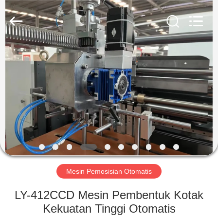
Guangdong
Lishunyuan
Intelligent
Automation
Co.,
Ltd..
All
Rights
RUMAH
Reserved.
PRODUK
TENTANG
KAMI
TUR
PABRIK
Mesin Pemosisian Otomatis
LY-412CCD Mesin Pembentuk Kotak
KONTROL
Kekuatan Tinggi Otomatis