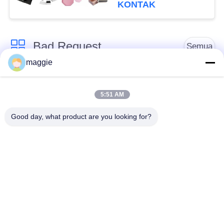
Kotak Ganda
KONTAK
Bad Request
Semua
maggie
Mesin Pembuat
mesin kardus
Kotak Kaku
membuat kotak
5:51 AM
Good day, what product are you looking for?
Automatic Paper Box
Automatic Case
Making Machine
Making Machine
Mesin Pemosisian
Mesin Pengumpanan
Otomatis
Kertas
Mesin Pembuat
Cardboard Grooving
Kotak Semi Otomatis
Machine