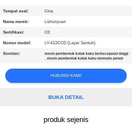
KUALITAS
Tempat asal:
Cina
HUBUNGI
Nama merek:
Lishunyuan
KAMI
Sertifikasi:
CE
Nomor model:
LY-412CCD (Layar Sentuh)
BERITA
Sorotan:
mesin pembentuk kotak kaku berkecepatan tinggi
,
mesin pembentuk kotak kaku otomatis penuh
MINTA
KUTIPAN
HUBUNGI KAMI!
SITEMAP
BUKA DETAIL
KEBIJAKAN
produk sejenis
PRIVASI