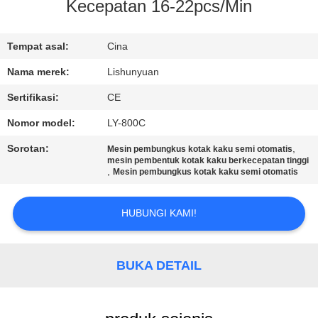
KUALITAS
Kecepatan 16-22pcs/Min
HUBUNGI
Tempat asal:
Cina
KAMI
Nama merek:
Lishunyuan
Sertifikasi:
CE
BERITA
Nomor model:
LY-800C
Sorotan:
,
Mesin pembungkus kotak kaku semi otomatis
MINTA
mesin pembentuk kotak kaku berkecepatan tinggi
,
Mesin pembungkus kotak kaku semi otomatis
KUTIPAN
HUBUNGI KAMI!
SITEMAP
BUKA DETAIL
KEBIJAKAN
PRIVASI