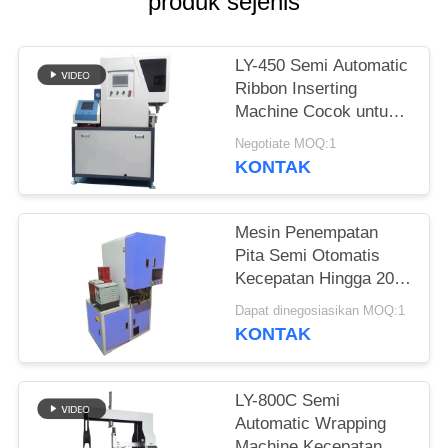
produk sejenis
LY-450 Semi Automatic
Ribbon Inserting
Machine Cocok untuk
berbagai jenis kotak
Negotiate MOQ:1
KONTAK
Mesin Penempatan
Pita Semi Otomatis
Kecepatan Hingga 20-
25 Pcs / Menit
Dapat dinegosiasikan MOQ:1
KONTAK
LY-800C Semi
Automatic Wrapping
Machine Kecepatan