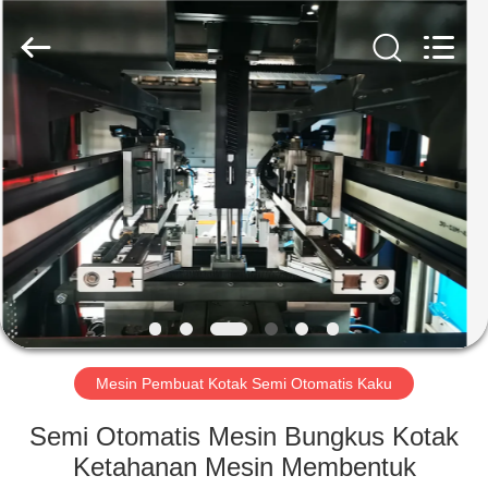
Guangdong
Lishunyuan
Intelligent
Automation
Co.,
Ltd..
All
Rights
RUMAH
Reserved.
PRODUK
TENTANG
KAMI
TUR
PABRIK
Mesin Pembuat Kotak Semi Otomatis Kaku
Semi Otomatis Mesin Bungkus Kotak
KONTROL
Ketahanan Mesin Membentuk