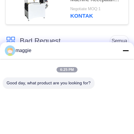
hingga 16-22pcs/Min
Negotiate MOQ:1
KONTAK
Bad Request
Semua
maggie
Mesin Pembuat
mesin kardus
Kotak Kaku
membuat kotak
6:25 PM
Good day, what product are you looking for?
Automatic Paper Box
Automatic Case
Making Machine
Making Machine
Mesin Pemosisian
Mesin Pengumpanan
Otomatis
Kertas