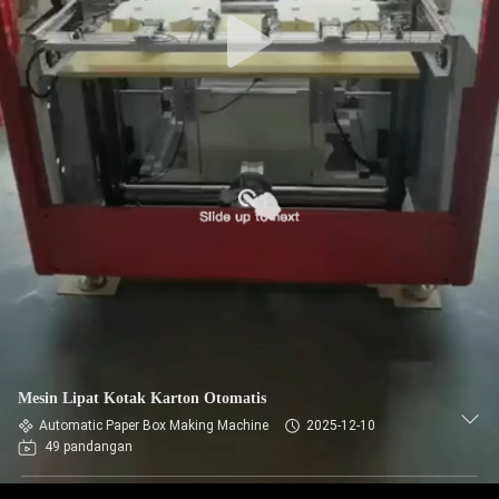
KUALITAS
HUBUNGI
KAMI
BERITA
MINTA
KUTIPAN
SITEMAP
Mesin Lipat Kotak Karton Otomatis
KEBIJAKAN
Automatic Paper Box Making Machine
2025-12-10
49 pandangan
PRIVASI